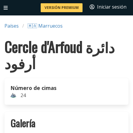
Iniciar sesión
VERSIÓN PREMIUM
Países
🇲🇦 Marruecos
Cercle d'Arfoud دائرة
أرفود
Número de cimas
24
Galería