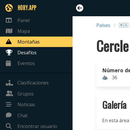
HORY.APP
Panel
Países
🇲🇦
Mapa
Montañas
Desafíos
Eventos
Número de
36
Clasificaciones
Grupos
Galería
Noticias
Chat
En esta área
Encontrar usuario