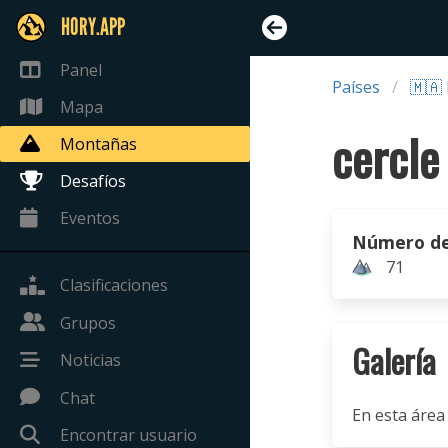
HORY.APP
Panel
Países
🇲🇦
Mapa
cercle
Montañas
Desafíos
Eventos
Número de
71
Clasificaciones
Grupos
Galería
Noticias
Chat
En esta área
Encontrar usuario