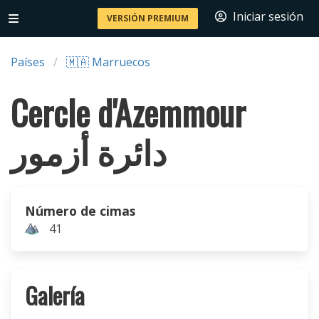
Iniciar sesión
VERSIÓN PREMIUM
Países
🇲🇦 Marruecos
Cercle d'Azemmour
دائرة أزمور
Número de cimas
41
Galería