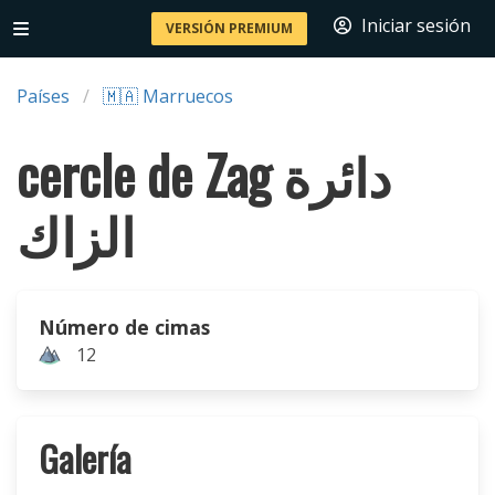
Iniciar sesión
VERSIÓN PREMIUM
Países
🇲🇦 Marruecos
cercle de Zag دائرة
الزاك
Número de cimas
12
Galería