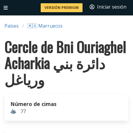
Iniciar sesión
VERSIÓN PREMIUM
Países
🇲🇦 Marruecos
Cercle de Bni Ouriaghel
Acharkia دائرة بني
ورياغل
Número de cimas
77