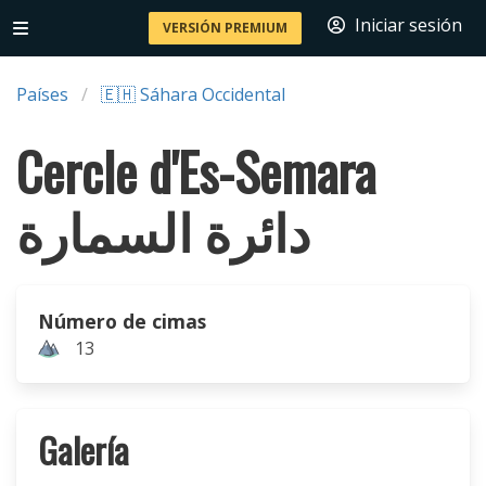
Iniciar sesión
VERSIÓN PREMIUM
Países
🇪🇭 Sáhara Occidental
Cercle d'Es-Semara
دائرة السمارة
Número de cimas
13
Galería