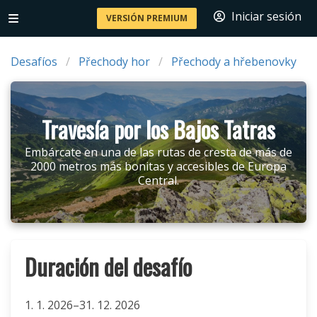
Iniciar sesión
VERSIÓN PREMIUM
Desafíos
Přechody hor
Přechody a hřebenovky
Travesía por los Bajos Tatras
Embárcate en una de las rutas de cresta de más de
2000 metros más bonitas y accesibles de Europa
Central.
Duración del desafío
1. 1. 2026–31. 12. 2026