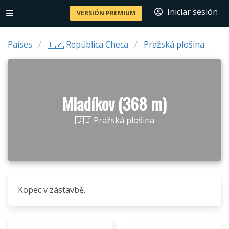
Iniciar sesión
VERSIÓN PREMIUM
Países
🇨🇿 República Checa
Pražská plošina
Mladíkov (368 m)
🇨🇿 Pražská plošina
Kopec v zástavbě.