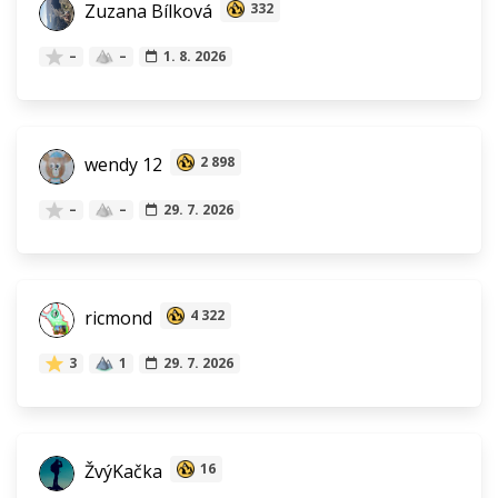
Zuzana Bílková
332
–
–
1. 8. 2026
wendy 12
2 898
–
–
29. 7. 2026
ricmond
4 322
3
1
29. 7. 2026
ŽvýKačka
16