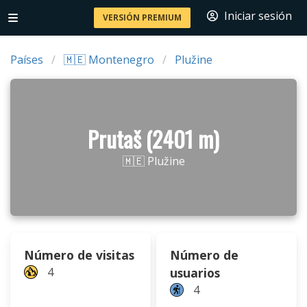
Iniciar sesión
VERSIÓN PREMIUM
Países
🇲🇪 Montenegro
Plužine
Prutaš (2401 m)
🇲🇪 Plužine
Número de visitas
Número de
4
usuarios
4