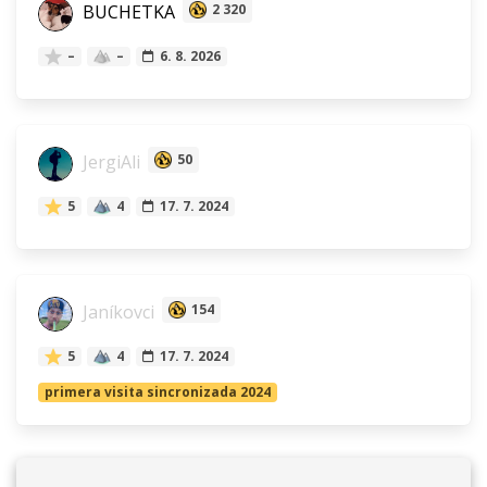
BUCHETKA
2 320
–
–
6. 8. 2026
JergiAli
50
5
4
17. 7. 2024
Janíkovci
154
5
4
17. 7. 2024
primera visita sincronizada 2024