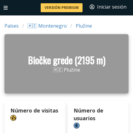
Iniciar sesión
VERSIÓN PREMIUM
Países
🇲🇪 Montenegro
Plužine
Biočke grede (2195 m)
🇲🇪 Plužine
Número de visitas
Número de
usuarios