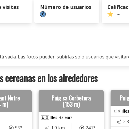
visitas
Número de usuarios
Calificac
–
tá vacía. Las fotos pueden subirlas solo usuarios que visitaro
 cercanas en los alrededores
ant Nofre
Puig sa Corbetera
Pui
4 m)
(153 m)
🇪🇸 Ille
s
🇪🇸 Illes Balears
2.
55°
1.9 km
241°