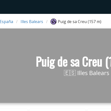
 España
Illes Balears
Puig de sa Creu (157 m)
Puig de sa Creu (
🇪🇸 Illes Balears