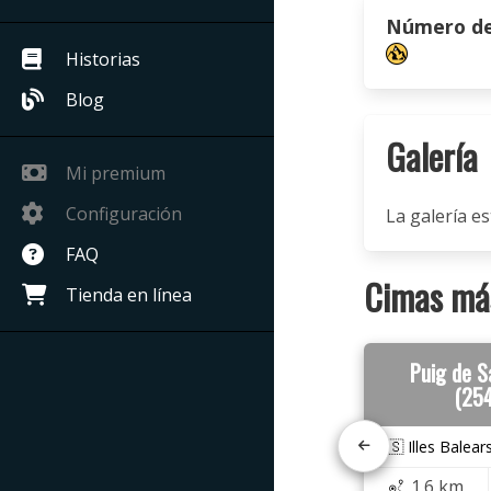
Número de 
Historias
Blog
Galería
Mi premium
Configuración
La galería es
FAQ
Cimas más
Tienda en línea
Puig de S
(25
🇪🇸 Illes Balear
1.6 km