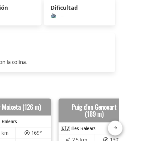
ión
Dificultad
–
n la colina.
g Moixeta (126 m)
Puig d'en Genovart
(169 m)
s Balears
🇪🇸 Illes Balears
3 km
169°
2.5 km
130°