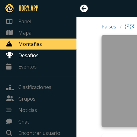
HORY.APP
Panel
Países
🇪🇸
Mapa
Montañas
Desafíos
Eventos
Clasificaciones
Grupos
Noticias
Chat
Encontrar usuario