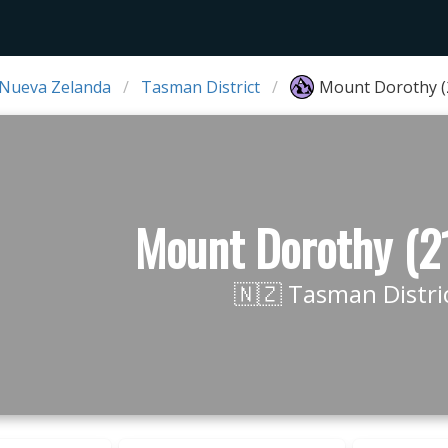
 Nueva Zelanda
Tasman District
Mount Dorothy (
Mount Dorothy (2
🇳🇿 Tasman Distri