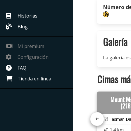
Número de 
Historias
Blog
Galería
Mi premium
Configuración
La galería es
FAQ
Cimas más
Tienda en línea
Mount M
(218
🇳🇿 Tasman Dis
1.4 km