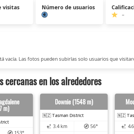
visitas
Número de usuarios
Calificac
–
tá vacía. Las fotos pueden subirlas solo usuarios que visitaro
 cercanas en los alrededores
agdalene
Downie (1548 m)
Mou
7 m)
🇳🇿 Tasman District
🇳🇿 Tas
trict
3.4 km
56°
4.
153°