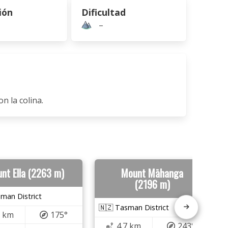
ión
Dificultad
–
n la colina.
nt Ella (2263 m)
Mount Māhanga
(2196 m)
man District
🇳🇿 Tasman District
6 km
175°
4.7 km
243°