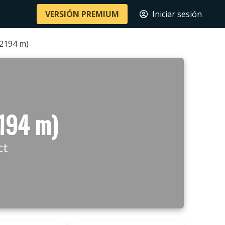
VERSIÓN PREMIUM
Iniciar sesión
2194 m)
194 m)
ct