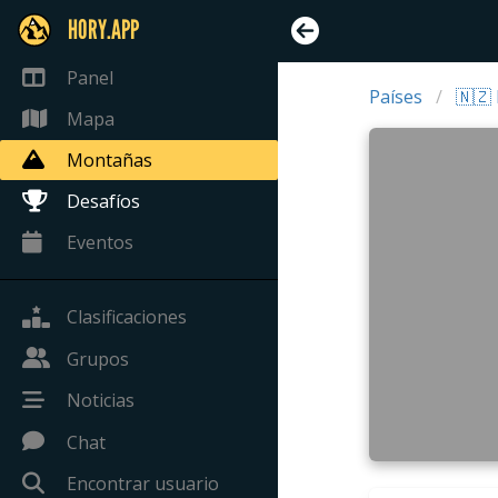
HORY.APP
Panel
Países
🇳🇿
Mapa
Montañas
Desafíos
Eventos
Clasificaciones
Grupos
Noticias
Chat
Encontrar usuario