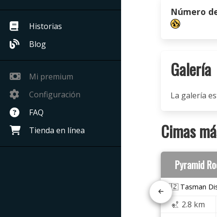
Número de 
Historias
Blog
Galería
Mi premium
Configuración
La galería es
FAQ
Cimas más
Tienda en línea
Pyramid Ro
🇳🇿 Tasman Dis
2.8 km