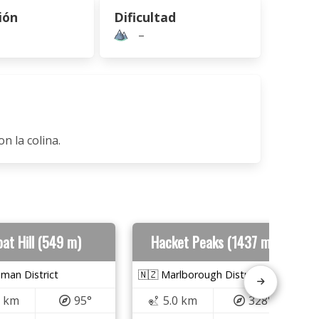
ión
Dificultad
–
n la colina.
at Hill (549 m)
Hacket Peaks (1437 m)
man District
🇳🇿 Marlborough District
1 km
95°
5.0 km
328°