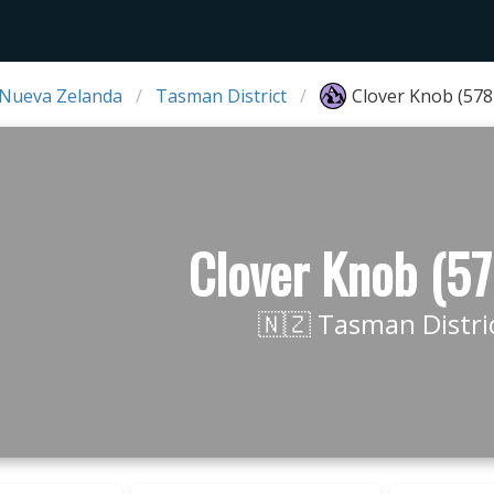
 Nueva Zelanda
Tasman District
Clover Knob (578
Clover Knob (5
🇳🇿 Tasman Distri