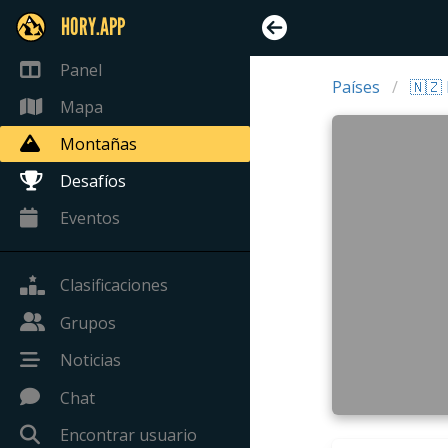
HORY.APP
Panel
Países
🇳🇿
Mapa
Montañas
Desafíos
Eventos
Clasificaciones
Grupos
Noticias
Chat
Encontrar usuario