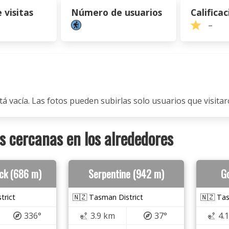
visitas
Número de usuarios
Calificac
–
tá vacía. Las fotos pueden subirlas solo usuarios que visitaro
 cercanas en los alrededores
ck (686 m)
Serpentine (942 m)
Go
trict
🇳🇿 Tasman District
🇳🇿 Tas
336°
3.9 km
37°
4.