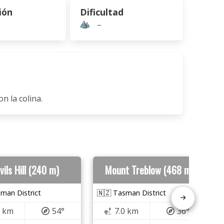
ión
Dificultad
–
n la colina.
vils Hill (240 m)
Mount Treblow (468 m)
man District
🇳🇿 Tasman District
3 km
54°
7.0 km
36°