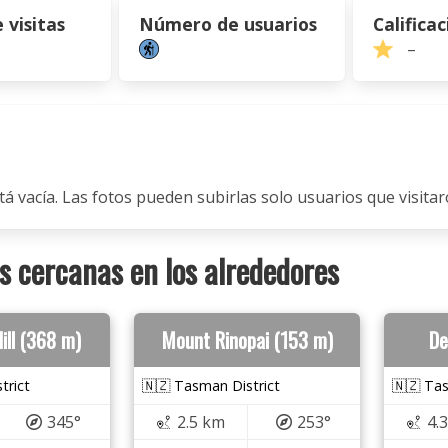
visitas
Número de usuarios
Calificac
–
tá vacía. Las fotos pueden subirlas solo usuarios que visitaro
 cercanas en los alrededores
ill (368 m)
Mount Rinopai (153 m)
De
trict
🇳🇿 Tasman District
🇳🇿 Tas
345°
2.5 km
253°
4.