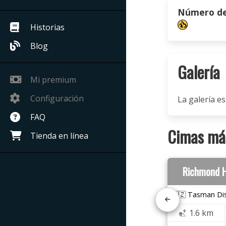
Número de 
Historias
Blog
Galería
Mi premium
Configuración
La galería es
FAQ
Cimas más
Tienda en línea
Richmond H
🇳🇿 Tasman Dis
1.6 km