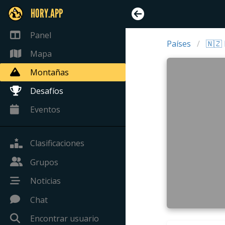
HORY.APP
Panel
Países
🇳🇿
Mapa
Montañas
Desafíos
Eventos
Clasificaciones
Grupos
Noticias
Chat
Encontrar usuario