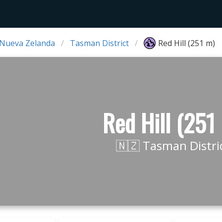
 Nueva Zelanda
Tasman District
Red Hill (251 m)
Red Hill (251
🇳🇿 Tasman Distri