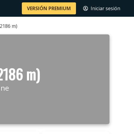
VERSIÓN PREMIUM
Iniciar sesión
(2186 m)
(2186 m)
ine