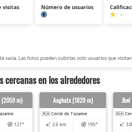
visitas
Número de usuarios
Calificac
–
tá vacía. Las fotos pueden subirlas solo usuarios que visitaro
 cercanas en los alrededores
 (2059 m)
Asghats (1829 m)
Jbel
azarine
🇲🇦 Cercle de Tazarine
🇲🇦 Cer
121°
2.6 km
195°
3.