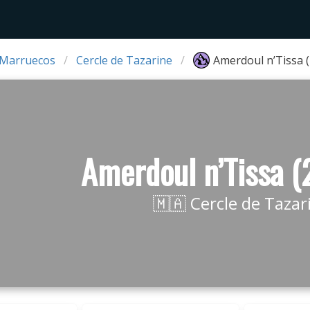
 Marruecos
Cercle de Tazarine
Amerdoul n’Tissa 
Amerdoul n’Tissa 
🇲🇦 Cercle de Tazar