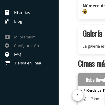
Número de 
Historias
Blog
Galería
Mi premium
Configuración
La galería es
FAQ
Cimas más
Tienda en línea
Baba Dawd
🇲🇦 Cercle de T
1.7 km