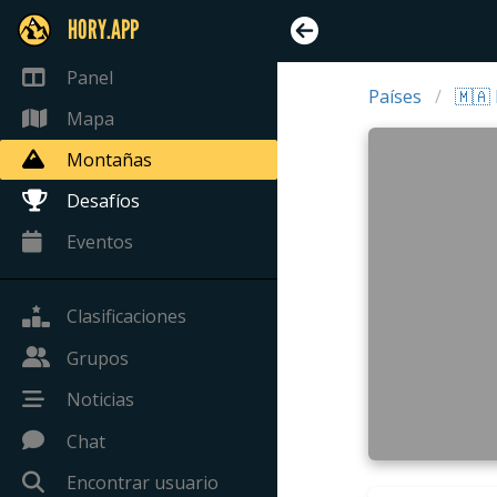
HORY.APP
Panel
Países
🇲🇦
Mapa
Montañas
Desafíos
Eventos
Clasificaciones
Grupos
Noticias
Chat
Encontrar usuario