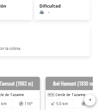
ión
Dificultad
–
n la colina.
 Tawssat (1882 m)
Jbel Hanount (1930 m)
cle de Tazarine
🇲🇦 Cercle de Tazarine
8 km
116°
5.0 km
36°