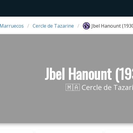
 Marruecos
Cercle de Tazarine
Jbel Hanount (193
Jbel Hanount (1
🇲🇦 Cercle de Tazar