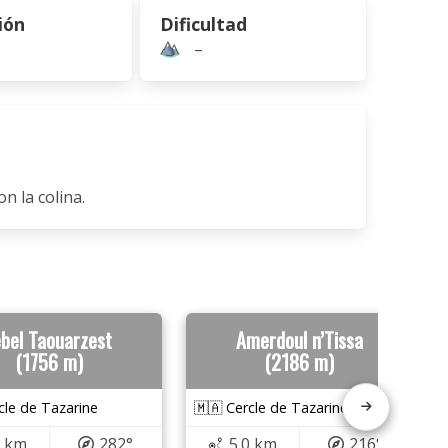
ión
Dificultad
–
n la colina.
ebel Taouarzest
Amerdoul n’Tissa
(1756 m)
(2186 m)
cle de Tazarine
🇲🇦 Cercle de Tazarine
5 km
282°
5.0 km
216°