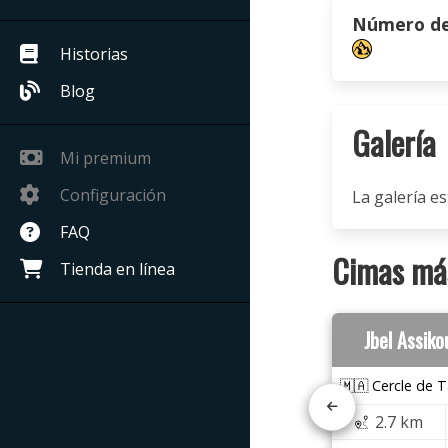
Número de 
Historias
Blog
Galería
Mi premium
Configuración
La galería es
FAQ
Cimas más
Tienda en línea
Jbel Assik
🇲🇦 Cercle de T
2.7 km