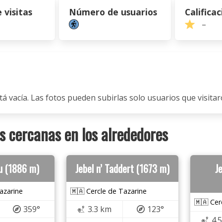
visitas
Número de usuarios
Calificac
–
tá vacía. Las fotos pueden subirlas solo usuarios que visitaro
 cercanas en los alrededores
ou (1886 m)
Jebel n’ Taddert (1673 m)
J
azarine
🇲🇦 Cercle de Tazarine
🇲🇦 Cer
359°
3.3 km
123°
4.