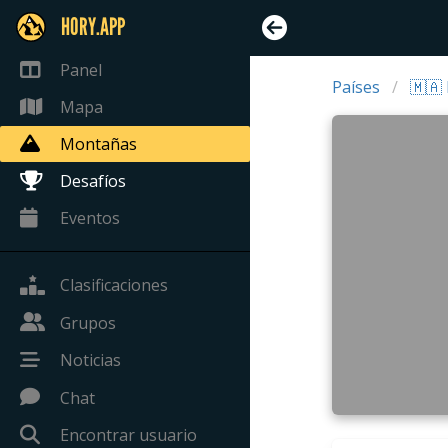
HORY.APP
Panel
Países
🇲🇦
Mapa
Montañas
Desafíos
Eventos
Clasificaciones
Grupos
Noticias
Chat
Encontrar usuario