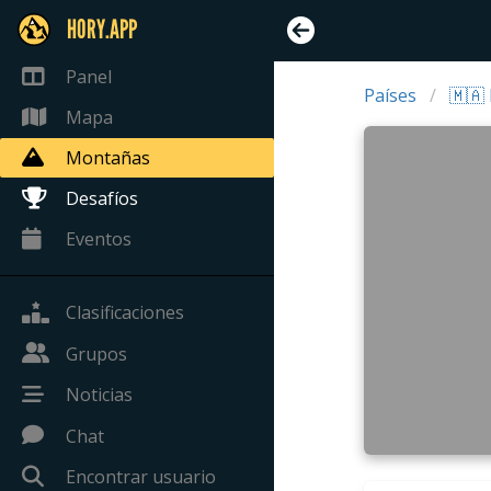
HORY.APP
Panel
Países
🇲🇦
Mapa
Montañas
Desafíos
Eventos
Clasificaciones
Grupos
Noticias
Chat
Encontrar usuario