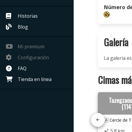
Número de 
Historias
Blog
Galería
Mi premium
Configuración
La galería es
FAQ
Cimas más
Tienda en línea
Tazegzaou
(114
🇲🇦 Cercle de T
5.8 km