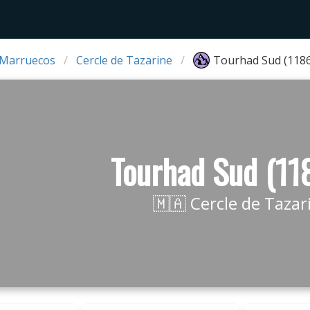
 Marruecos
Cercle de Tazarine
Tourhad Sud (118
Tourhad Sud (11
🇲🇦 Cercle de Tazar