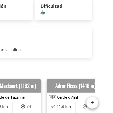
ión
Dificultad
–
n la colina.
 Maskourt (1182 m)
Adrar Flissa (1416 m)
cle de Tazarine
🇲🇦 Cercle d'Alnif
9 km
74°
11.8 km
185°