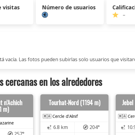
visitas
Número de usuarios
Calificac
–
tá vacía. Las fotos pueden subirlas solo usuarios que visitaro
 cercanas en los alrededores
t n’Achich
Tourhat-Nord (1194 m)
Jebel
1 m)
🇲🇦 Cercle d'Alnif
🇲🇦 Cer
azarine
6.8 km
204°
10.
257°