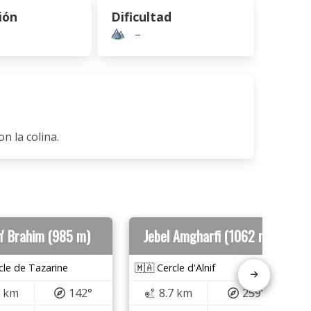
ión
Dificultad
–
n la colina.
n' Brahim (985 m)
Jebel Amgharfi (1062 m)
cle de Tazarine
🇲🇦 Cercle d'Alnif
5 km
142°
8.7 km
259°