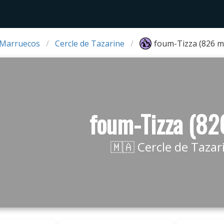
 Marruecos
Cercle de Tazarine
foum-Tizza (826 m
foum-Tizza (82
🇲🇦 Cercle de Tazar