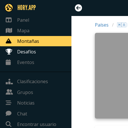
HORY.APP
Panel
Países
🇲🇦
Mapa
Montañas
Desafíos
Eventos
Clasificaciones
Grupos
Noticias
Chat
Encontrar usuario