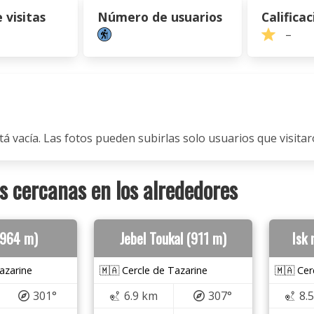
visitas
Número de usuarios
Calificac
–
tá vacía. Las fotos pueden subirlas solo usuarios que visitaro
 cercanas en los alrededores
(964 m)
Jebel Toukal (911 m)
Isk 
azarine
🇲🇦 Cercle de Tazarine
🇲🇦 Cer
301°
6.9 km
307°
8.