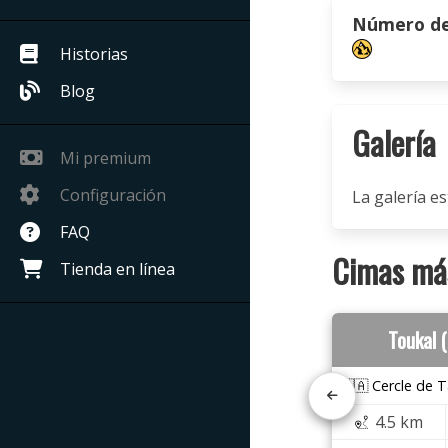
Número de 
Historias
Blog
Galería
Mi premium
Configuración
La galería es
FAQ
Cimas más
Tienda en línea
Toukal 
🇲🇦 Cercle de T
4.5 km