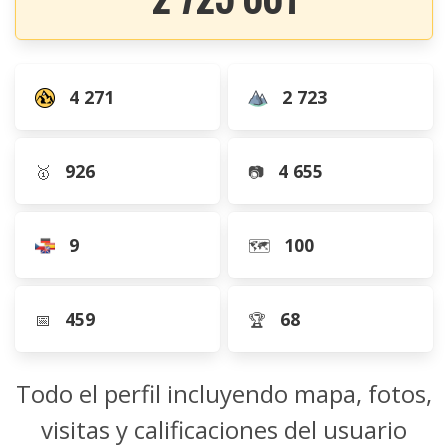
4 271
2 723
926
4 655
🥇
📷
9
100
🗺️
459
68
📅
🏆
Todo el perfil incluyendo mapa, fotos,
visitas y calificaciones del usuario