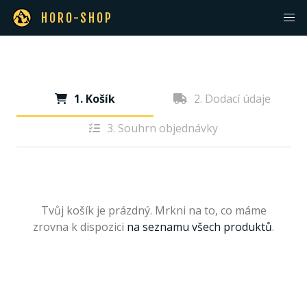
HORO-SHOP
1. Košík
2. Dodací údaje
3. Souhrn objednávky
Tvůj košík je prázdný. Mrkni na to, co máme
zrovna k dispozici
na seznamu všech produktů
.