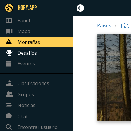
HORY.APP
Panel
Países
🇨🇿
Mapa
Montañas
Desafíos
Eventos
Clasificaciones
Grupos
Noticias
Chat
Encontrar usuario