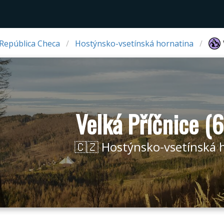
 República Checa
Hostýnsko-vsetínská hornatina
Velká Příčnice (
🇨🇿 Hostýnsko-vsetínská 