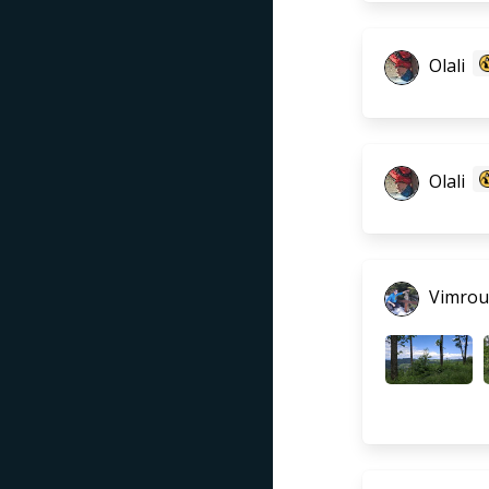
Olali
Olali
Vimrou