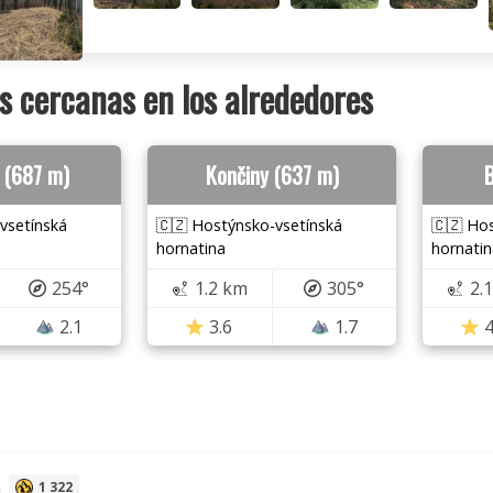
 cercanas en los alrededores
 (687 m)
Končiny (637 m)
B
vsetínská
🇨🇿 Hostýnsko-vsetínská
🇨🇿 Ho
hornatina
hornatin
254°
1.2 km
305°
2.
2.1
3.6
1.7
4
a
1 322