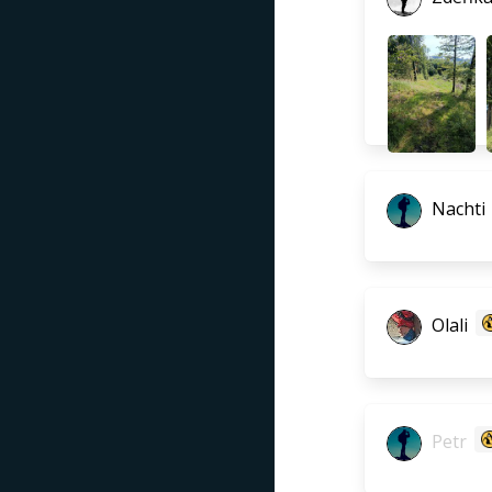
Nachti
Olali
Petr