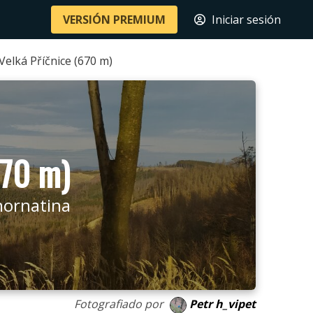
VERSIÓN PREMIUM
Iniciar sesión
Velká Příčnice (670 m)
670 m)
hornatina
Fotografiado por
Petr h_vipet