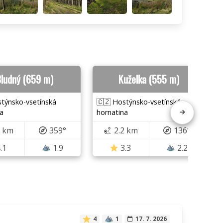
ludný (659 m)
Kuželka (555 m)
stýnsko-vsetínská
🇨🇿 Hostýnsko-vsetínská
a
hornatina
1 km
359°
2.2 km
136°
.1
1.9
3.3
2.2
4
1
17. 7. 2026