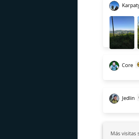
Karpat
Core
Jedlin
Más visitas 