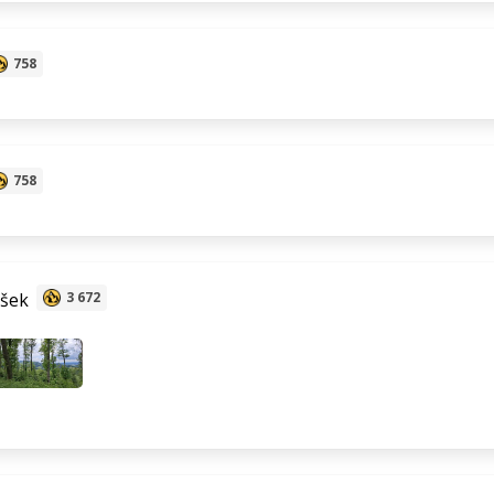
758
758
šek
3 672