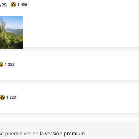
y25
1 456
1 253
1 223
se pueden ver en la
versión premium.