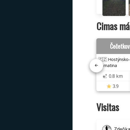
Cimas más
Čečetkov
🇨🇿 Hostýnsko-
hornatina
0.8 km
3.9
Visitas
Zdeňk