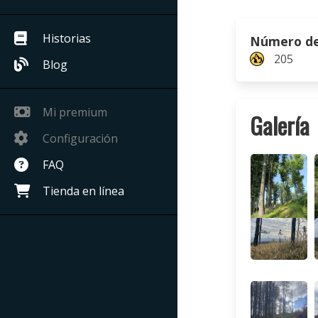
Historias
Número de 
205
Blog
Mi premium
Galería
Configuración
FAQ
Tienda en línea