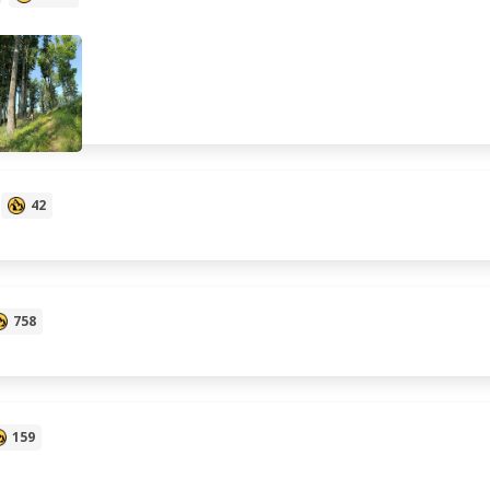
42
758
159